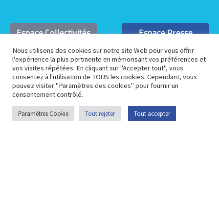
Espace Collectivités
Espace Presse
Nous utilisons des cookies sur notre site Web pour vous offrir
l'expérience la plus pertinente en mémorisant vos préférences et
Espace Pédagogique
Espace Membre
vos visites répétées. En cliquant sur "Accepter tout", vous
consentez à l'utilisation de TOUS les cookies. Cependant, vous
pouvez visiter "Paramètres des cookies" pour fournir un
Plan du site
Portail
Contactez-nous
consentement contrôlé.
opendata
Paramètres Cookie
Tout rejeter
Tout accepter