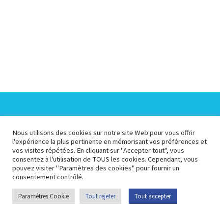
Espace Collectivités
Espace Presse
Nous utilisons des cookies sur notre site Web pour vous offrir
l'expérience la plus pertinente en mémorisant vos préférences et
vos visites répétées. En cliquant sur "Accepter tout", vous
Espace Pédagogique
Espace Membre
consentez à l'utilisation de TOUS les cookies. Cependant, vous
pouvez visiter "Paramètres des cookies" pour fournir un
consentement contrôlé.
Plan du site
Portail
Contactez-nous
Paramètres Cookie
Tout rejeter
Tout accepter
opendata