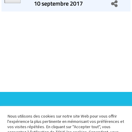
10 septembre 2017
Espace Collectivités
Espace Presse
Nous utilisons des cookies sur notre site Web pour vous offrir
l'expérience la plus pertinente en mémorisant vos préférences et
vos visites répétées. En cliquant sur "Accepter tout", vous
Espace Pédagogique
Espace Membre