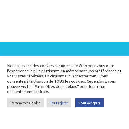
Espace Collectivités
Espace Presse
Nous utilisons des cookies sur notre site Web pour vous offrir
l'expérience la plus pertinente en mémorisant vos préférences et
vos visites répétées. En cliquant sur "Accepter tout", vous
Espace Pédagogique
Espace Membre
consentez à l'utilisation de TOUS les cookies. Cependant, vous
pouvez visiter "Paramètres des cookies" pour fournir un
consentement contrôlé.
Plan du site
Portail
Contactez-nous
Paramètres Cookie
Tout rejeter
Tout accepter
opendata