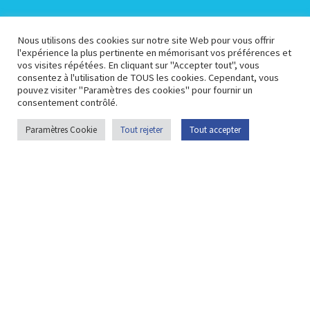
Espace Collectivités
Espace Presse
Nous utilisons des cookies sur notre site Web pour vous offrir
l'expérience la plus pertinente en mémorisant vos préférences et
vos visites répétées. En cliquant sur "Accepter tout", vous
Espace Pédagogique
Espace Membre
consentez à l'utilisation de TOUS les cookies. Cependant, vous
pouvez visiter "Paramètres des cookies" pour fournir un
consentement contrôlé.
Plan du site
Portail
Contactez-nous
Paramètres Cookie
Tout rejeter
Tout accepter
opendata