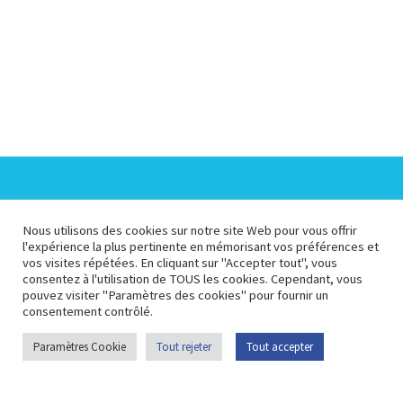
Espace Collectivités
Espace Presse
Nous utilisons des cookies sur notre site Web pour vous offrir
l'expérience la plus pertinente en mémorisant vos préférences et
vos visites répétées. En cliquant sur "Accepter tout", vous
Espace Pédagogique
Espace Membre
consentez à l'utilisation de TOUS les cookies. Cependant, vous
pouvez visiter "Paramètres des cookies" pour fournir un
consentement contrôlé.
Plan du site
Portail
Contactez-nous
Paramètres Cookie
Tout rejeter
Tout accepter
opendata